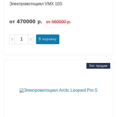
Электромотоцикл VMX 10S
470000
от
р.
от
560000
р.
В корзину
Хит продаж