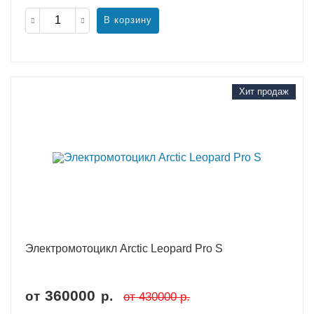
В корзину
Хит продаж
Электромотоцикл Arctic Leopard Pro S
360000
от
р.
от
430000
р.